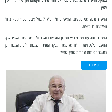
בנוסף, המשרד מייצג עסקים מסחריים החל משלב הקמתם תוך ליווי ומתן ייעוץ
עסקי.
המשרד מונה שני סניפים, הראשי ברח' ריב"ל 7 בתל אביב וסניף נוסף ברח'
הפלמ"ח 11 בצפת.
המשרד נמנה עם משרדי רואי חשבון המצויים במאגר רו"ח של משרד האוצר אגף
החשב הכללי, מאגר רו"ח של משרד מבקר המדינה ונציבות תלונות הציבור, וכן
במאגר הסוכנות היהודית לארץ ישראל.
קרא עוד