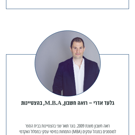
גלעד אדרי – רואה חשבון, M.B.A, בהצטיינות
רואה חשבון משנת 2009. בוגר תואר שני בהצטיינות בבית הספר
למוסמכים במנהל עסקים (MBA) התמחות במיסוי עסקי במסלול האקדמי